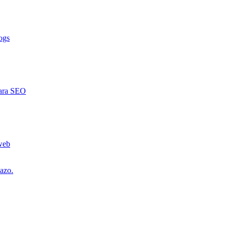
ogs
para SEO
 web
lazo.